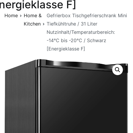
nergieklasse F]
Home
Home &
Gefrierbox Tischgefrierschrank Mini
Kitchen
Tiefkühltruhe / 31 Liter
Nutzinhalt/Temperaturbereich:
-14℃ bis -20℃ / Schwarz
[Energieklasse F]