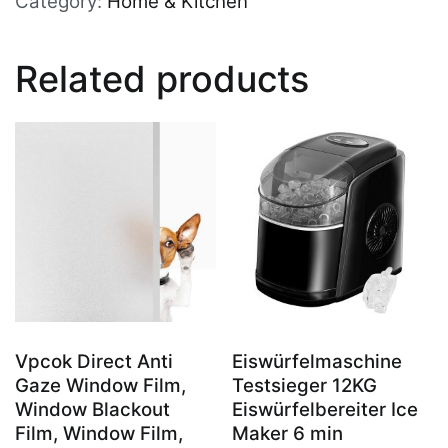
Category:
Home & Kitchen
Tiefkühltruhe
/
Related products
31
Liter
Nutzinhalt/Temperaturbereich:
-14℃
bis
-20℃
/
Schwarz
[Energieklasse
Vpcok Direct Anti
Eiswürfelmaschine
Gaze Window Film,
Testsieger 12KG
F]
Window Blackout
Eiswürfelbereiter Ice
quantity
Film, Window Film,
Maker 6 min